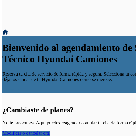
Bienvenido al agendamiento de 
Técnico Hyundai Camiones
Reserva tu cita de servicio de forma rápida y segura. Selecciona tu con
déjanos cuidar de tu Hyundai Camiones como se merece.
Agendar
¿Cambiaste de planes?
No te preocupes. Aquí puedes reagendar o anular tu cita de forma rápi
Modificar o cancelar cita